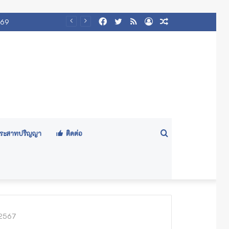
Facebook
Twitter
RSS
Log
Random
๕๖๙)
In
Article
Search
ีประสาทปริญญา
ติดต่อ
for
/2567