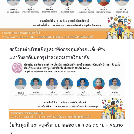
ขอนิมนต์/เรียนเชิญ สมาชิกกองทุนสำรองเลี้ยงชีพ
มหาวิทยาลัยมหาจุฬาลงกรณราชวิทยาลัย
ในวันพุธที่ ๒๙ พฤศจิกายน ๒๕๖๐ เวลา ๐๘.๓๐ น. – ๑๕.๓๐
น.