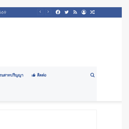
Facebook
Twitter
RSS
Log
Random
๕๖๙)
In
Article
Search
ีประสาทปริญญา
ติดต่อ
for