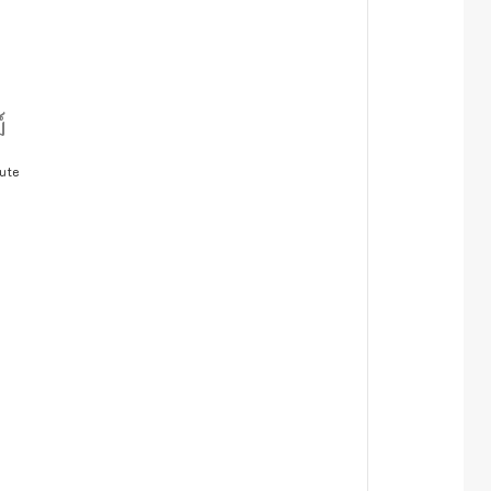
์
ute