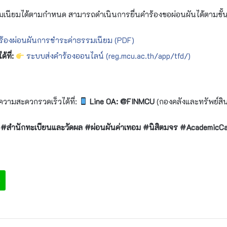
มเนียมได้ตามกำหนด สามารถดำเนินการยื่นคำร้องขอผ่อนผันได้ตามขั้นต
้องผ่อนผันการชำระค่าธรรมเนียม (PDF)
้ที่:
ระบบส่งคำร้องออนไลน์ (reg.mcu.ac.th/app/tfd/)
์
วามสะดวกรวดเร็วได้ที่:
Line OA: @FINMCU
(กองคลังและทรัพย์สิ
สำนักทะเบียนและวัดผล #ผ่อนผันค่าเทอม #นิสิตมจร #AcademicC
e