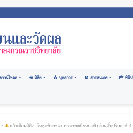
สภามหาวิทยาลัย: อนุมัติปริญญา ระดับปริญญาตรี รุ่นที่ ๗๑ (ครั้งที่ ๒/๒
ดาวน์โหลด
นิสิต
บุคลากร
สารสนเทศ
พิธ
์
/
แจ้งเตือนนิสิต: วันสุดท้ายของการลงทะเบียนปกติ (ก่อนเริ่มปรับล่าช้า