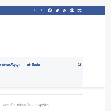
Facebook
Twitter
RSS
Log
Random
๕๖๙)
In
Article
Search
ีประสาทปริญญา
ติดต่อ
for
) – ลงทะเบียนซ่อมเสริม ภาคฤดูร้อน