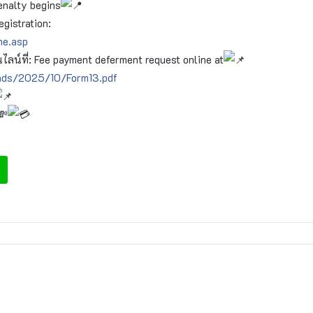
enalty begins
gistration:
me.asp
น์ที่: Fee payment deferment request online at
oads/2025/10/Form13.pdf
e