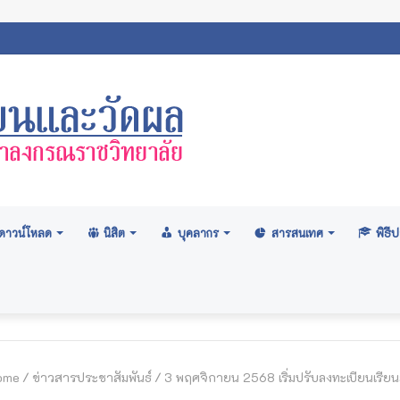
สภามหาวิทยาลัย: อนุมัติปริญญา ระดับปริญญาตรี รุ่นที่ ๗๑ (ครั้งที่ ๒/๒
ดาวน์โหลด
นิสิต
บุคลากร
สารสนเทศ
พิธ
ome
/
ข่าวสารประชาสัมพันธ์
/
3 พฤศจิกายน 2568 เริ่มปรับลงทะเบียนเรียนล