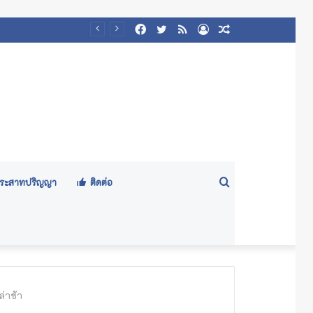
Facebook
Twitter
RSS
Log
Random
๕๖๙)
In
Article
Search
ีประสาทปริญญา
ติดต่อ
for
่าช้า