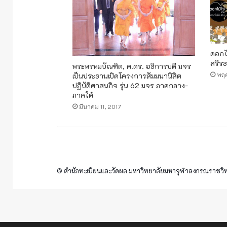
ดอกไ
สรีร
พระพรหมบัณฑิต, ศ.ดร. อธิการบดี มจร
พฤศ
เป็นประธานเปิดโครงการสัมมนานิสิต
ปฏิบัติศาสนกิจ รุ่น 62 มจร ภาคกลาง-
ภาคใต้
มีนาคม 11, 2017
© สำนักทะเบียนและวัดผล มหาวิทยาลัยมหาจุฬาลงกรณราชวิทย