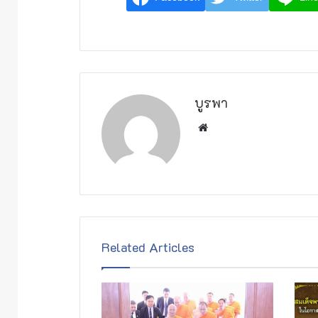
บูรพา
W
e
b
s
i
t
e
Related Articles