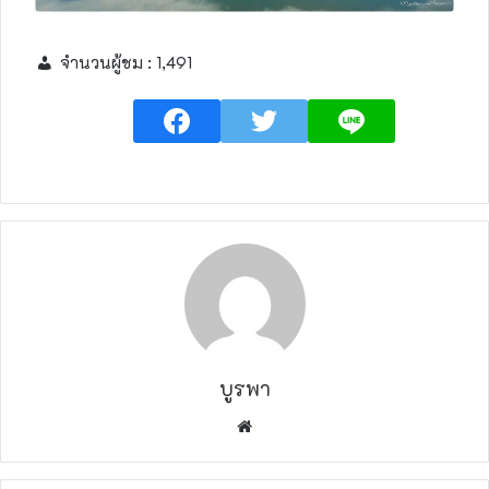
จำนวนผู้ชม :
1,491
บูรพา
W
e
b