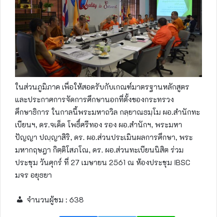
ในส่วนภูมิภาค เพื่อให้สอดรับกับเกณฑ์มาตรฐานหลักสูตร
และประกาศการจัดการศึกษานอกที่ตั้งของกระทรวง
ศึกษาธิการ ในกาลนี้พระมหาถวิล กลฺยาณธมฺโม ผอ.สำนักทะ
เบียนฯ, ดร.จเด็ด โพธิ์ศรีทอง รอง ผอ.สำนักฯ, พระมหา
ปัญญา ปญฺญาสิริ, ดร. ผอ.ส่วนประเมินผลการศึกษา, พระ
มหากฤษฎา กิตฺติโสภโณ, ดร. ผอ.ส่วนทะเบียนนิสิต ร่วม
ประชุม วันศุกร์ ที่ 27 เมษายน 2561 ณ ห้องประชุม IBSC
มจร อยุธยา
จำนวนผู้ชม :
638