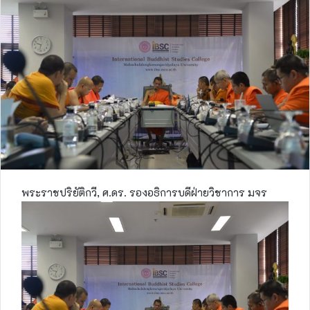
พระราชปริยัติกวี, ศ.ดร. รองอธิการบดีฝ่ายวิชาการ มจร