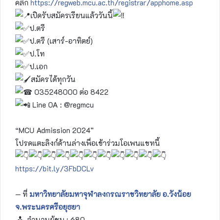
คลิก
https://regweb.mcu.ac.th/registrar/apphome.asp
เปิดรับสมัครเรียนแล้ววันนี้
ป.ตรี
ป.ตรี (เสาร์-อาทิตย์)
ป.โท
ป.เอก
สมัครได้ทุกวัน
035248000 ต่อ 8422
Line OA : @regmcu
“MCU Admission 2024”
โปรดแตะลิงก์ด้านล่างเพื่อเข้าร่วมโอเพนแชทนี้
https://bit.ly/3FbDCLv
— ที่
มหาวิทยาลัยมหาจุฬาลงกรณราชวิทยาลัย อ.วังน้อย
จ.พระนครศรีอยุธยา
จำนวนผู้ชม :
680