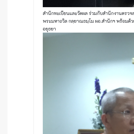
สำนักทะเบียนและวัดผล ร่วมกับสำนักงานตรวจ
พระมหาถวิล กลฺยาณธมฺโม ผอ.สำนักฯ พร้อมด้วยผ
อยุธยา