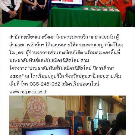
สำนักทะเบียนและวัดผล โดยพระมหาถวิล กลฺยาณธมฺโม ผู้
อำนวยการสำนักฯ ได้มอบหมายให้พระมหากฤษฎา กิตฺติโสภ
โณ, ดร. ผู้อำนวยการส่วนทะเบียนนิสิต พร้อมคณะลงพื้นที่
ประชาสัมพันธ์และรับสมัครนิสิตใหม่ ตาม
โครงการ”ประชาสัมพันธ์รับสมัครนิสิตใหม่ ปีการศึกษา
๒๕๖๑” ณ โรงเรียนปทุมวิไล จังหวัดปทุมธานี สอบถามเพิ่ม
เติมที่ โทร 035-248-062 สมัครเรียนออนไลน์
www.reg.mcu.ac.th