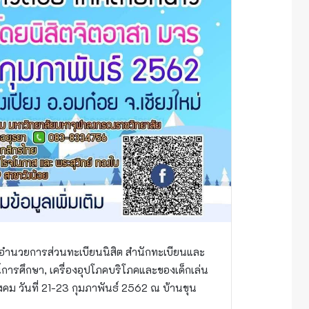
อำนวยการส่วนทะเบียน​นิสิต สำนัก​ทะเบียน​และ
​การศึกษา, เครื่องอุปโภคบริโภค​และของเด็กเล่น
ม วันที่ 21-23 กุมภาพันธ์ ​2562 ณ บ้านขุน