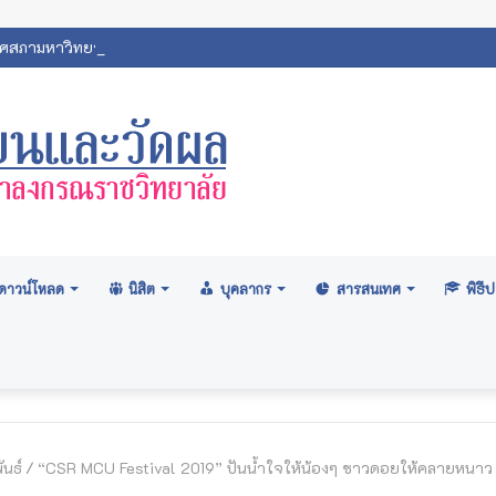
สภามหาวิทยาลัย: อนุมัติปริญญา ระดับปริญญาตรี รุ่นที่ ๗๑ (ครั้งที่ ๒/๒
ดาวน์โหลด
นิสิต
บุคลากร
สารสนเทศ
พิธ
นธ์
/
“CSR MCU Festival 2019” ปันน้ำใจให้น้องๆ ชาวดอยให้คลายหนาว 