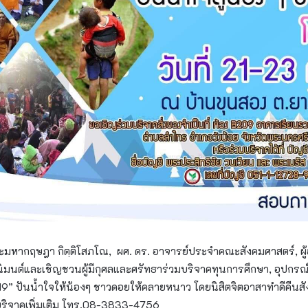
ะมหากฤษฎา​ กิตฺติโสภโณ, ผศ. ดร. อาจารย์ประจำ​คณะสังคมศาสตร์, ผู้
ิมนต์​และเชิญชวนผู้มีกุศลและศรัทธา​ร่วมบริจาคทุนการศึกษา, อุปกรณ์
9” ปันน้ำใจให้น้องๆ ชาวดอยให้คลายหนาว โดยนิสิตจิตอาสาทำดีคืนสังค
/บริจาคเพิ่มเติม โทร.08-3833-4756