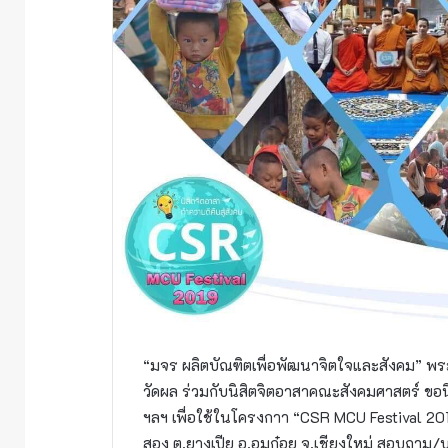
“มจร ผลิตบัณฑิต​เพื่อพัฒนาจิตใจและสังคม” พร
วัดผล ร่วมกับนิสิตจิตอาสาคณะสังคมศาสตร์​ ขอน
ฯลฯ เพื่อใช้ในโครงกาา “CSR MCU Festival 201
สอง ต.ยางเปีย อ.อมก๋อย จ.เชียงใหม่ สอบถาม