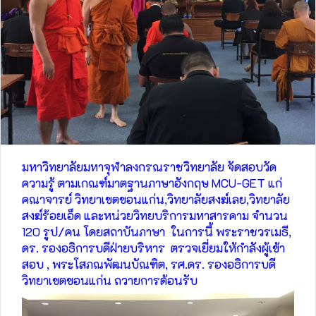
มหาวิทยาลัยมหาจุฬาลงกรณราชวิทยาลัย จัดสอบวัด
ความรู้ ตามเกณฑ์มาตฐานภาษาอังกฤษ MCU-GET แก่
คณาจารย์ วิทยาเขตขอนแก่น,วิทยาลัยสงฆ์เลย,วิทยาลัย
สงฆ์ร้อยเอ็ด และหน่วยวิทยบริการมหาสารคาม จำนวน
120 รูป/คน โดยสถาบันภาษา ในการนี้ พระราชวรเมธี,
ดร. รองอธิการบดีฝ่ายบริหาร ตรวจเยี่ยมให้กำลังผู้เข้า
สอบ , พระโสภณพัฒนบัณฑิต, รศ.ดร. รองอธิการบดี
วิทยาเขตขอนแก่น ถวายการต้อนรับ