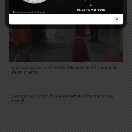
มจร ออกแนะแนวการศึกษาต่อ ที่สนามอบรมบาลีก่อนสอบวัด
ต้นสน อ่างทอง
มจร ออกแนะแนวโรงเรียนหนองแซงวิทยา อำเภอหนองแซง
สระบุรี