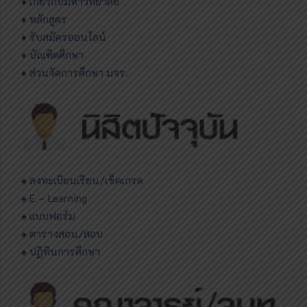
♦
เกี่ยวกับมหาวิทยาลัย
♦ หลักสูตร
♦ รับสมัครออนไลน์
♦ บัณฑิตศึกษา
♦ ส่วนจัดการศึกษา มจร.
♠ ลงทะเบียนเรียน/เช็คเกรด
♠ E – Learning
♠ แบบฟอร์ม
♠ ตารางสอน/สอบ
♠ ปฏิทินการศึกษา