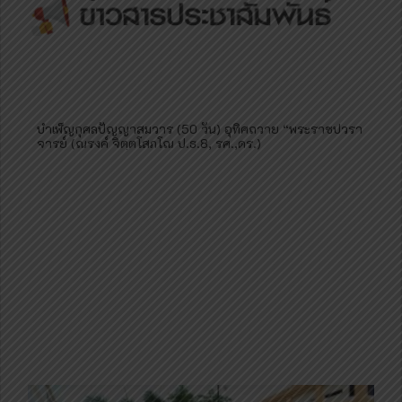
บำเพ็ญกุศลปัญญาสมวาร (50 วัน) อุทิศถวาย “พระราชปวรา
จารย์ (ณรงค์ จิตฺตโสภโณ ป.ธ.8, รศ.,ดร.)