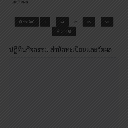
และวัดผล
P
…
…
ข่าวใหม่
1
94
95
96
98
o
ข่าวเก่า
s
t
ปฏิทินกิจกรรม สำนักทะเบียนและวัดผล
s
N
a
v
i
g
a
t