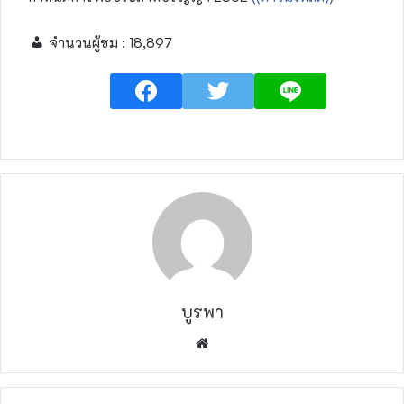
จำนวนผู้ชม :
18,897
บูรพา
W
e
b