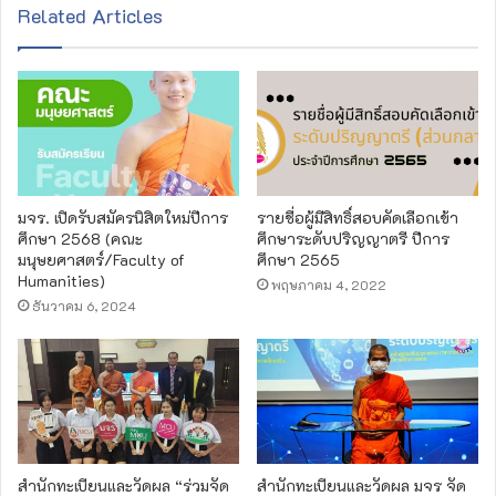
s
Related Articles
i
t
e
มจร. เปิดรับสมัครนิสิตใหม่ปีการ
รายชื่อผู้มีสิทธิ์สอบคัดเลือกเข้า
ศึกษา 2568 (คณะ
ศึกษาระดับปริญญาตรี ปีการ
มนุษยศาสตร์/Faculty of
ศึกษา 2565
Humanities)
พฤษภาคม 4, 2022
ธันวาคม 6, 2024
สำนักทะเบียน​และ​วัดผล​ “ร่วมจัด
สำนักทะเบียนและวัดผล มจร จัด