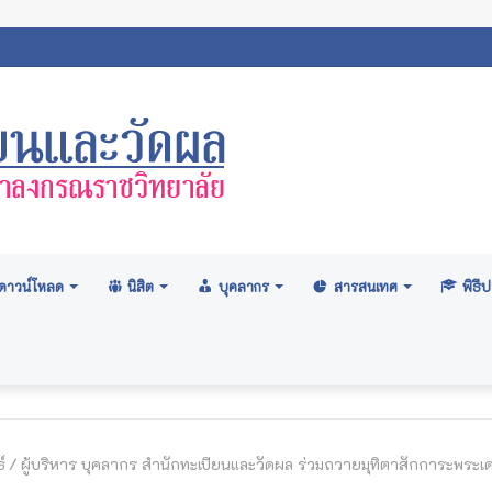
สภามหาวิทยาลัย: อนุมัติปริญญา ระดับปริญญาตรี รุ่นที่ ๗๑ (ครั้งที่ ๒/๒
ดาวน์โหลด
นิสิต
บุคลากร
สารสนเทศ
พิธ
์
/
ผู้บริหาร บุคลากร สำนักทะเบียนและวัดผล ร่วมถวายมุทิตาสักการะพระ