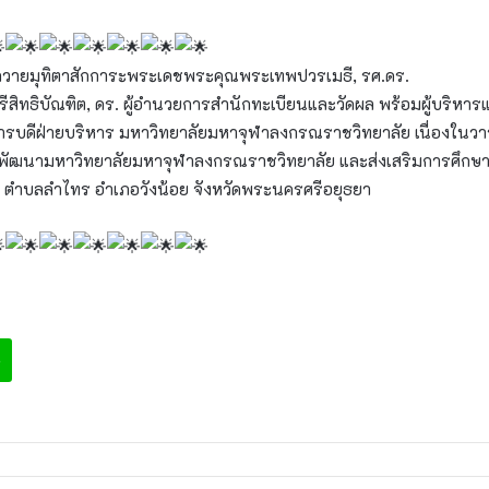
วมถวายมุทิตาสักการะพระเดชพระคุณพระเทพปวรเมธี, รศ.ดร.
รีสิทธิบัณฑิต, ดร. ผู้อำนวยการสำนักทะเบียนและวัดผล พร้อมผู้บริห
ารบดีฝ่ายบริหาร มหาวิทยาลัยมหาจุฬาลงกรณราชวิทยาลัย เนื่องในว
พัฒนามหาวิทยาลัยมหาจุฬาลงกรณราชวิทยาลัย และส่งเสริมการศึกษาใ
ตำบลลำไทร อำเภอวังน้อย จังหวัดพระนครศรีอยุธยา
e