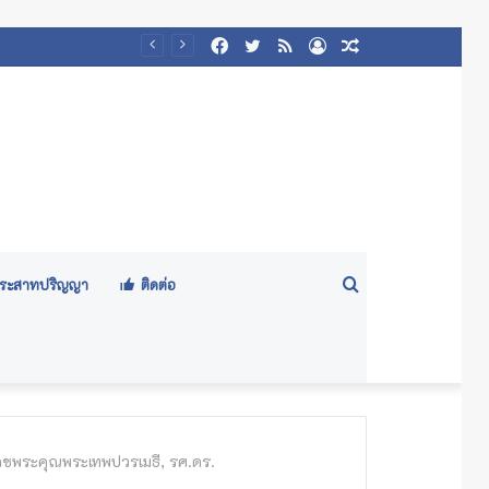
Facebook
Twitter
RSS
Log
Random
๕๖๙)
In
Article
Search
ีประสาทปริญญา
ติดต่อ
for
เดชพระคุณพระเทพปวรเมธี, รศ.ดร.