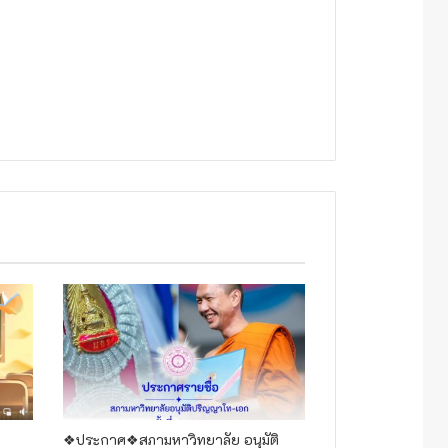
❖ประกาศ❖สภามหาวิทยาลัย อนุมัติ