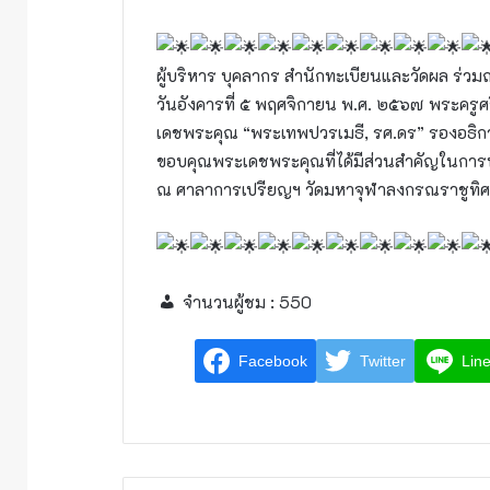
ผู้บริหาร บุคลากร สำนักทะเบียนและวัดผล ร่
วันอังคารที่ ๕ พฤศจิกายน พ.ศ. ๒๕๖๗ พระครูศ
เดชพระคุณ “พระเทพปวรเมธี, รศ.ดร” รองอธิก
ขอบคุณพระเดชพระคุณที่ได้มีส่วนสำคัญในการ
ณ ศาลาการเปรียญฯ วัดมหาจุฬาลงกรณราชูทิศ 
จำนวนผู้ชม :
550
Facebook
Twitter
Lin