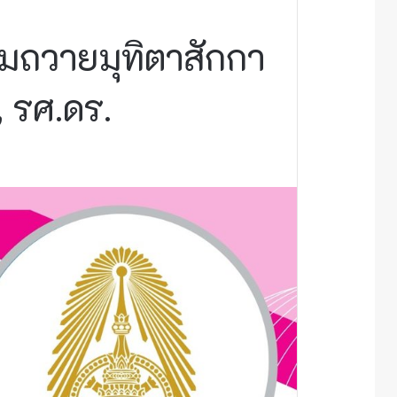
วมถวายมุทิตาสักกา
 รศ.ดร.