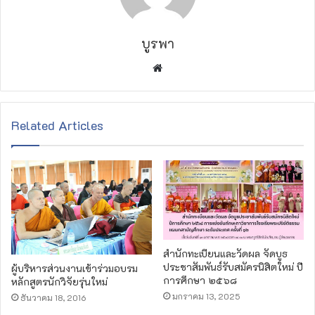
บูรพา
W
e
b
s
Related Articles
i
t
e
สำนักทะเบียนและวัดผล จัดบูธ
ประชาสัมพันธ์รับสมัครนิสิตใหม่ ปี
ผู้บริหารส่วนงานเข้าร่วมอบรม
การศึกษา ๒๕๖๘
หลักสูตรนักวิจัยรุ่นใหม่
มกราคม 13, 2025
ธันวาคม 18, 2016