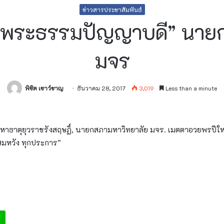
ข่าวสารประชาสัมพันธ์
“พระธรรมปัญญาบดี” นาย
มจร
พิชิต เชาว์ชาญ
ธันวาคม 28, 2017
3,019
Less than a minute
มหาธาตุยุวราช
รังสฤษฏิ์, นายกสภามหาวิทยาลัย มจร. เมตตาอวยพรปีใหม่ 
คดีสมหวัง ทุกประการ”
e