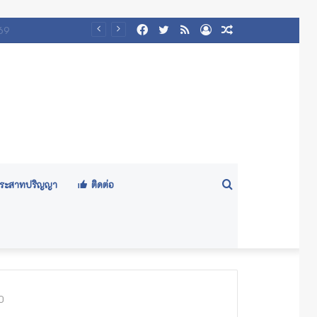
Facebook
Twitter
RSS
Log
Random
๕๖๙)
In
Article
Search
ีประสาทปริญญา
ติดต่อ
for
0