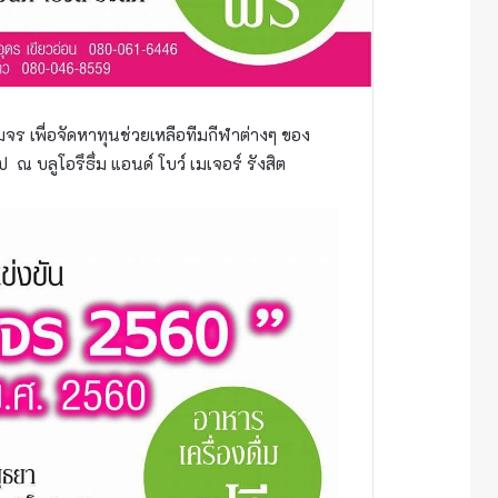
มจร เพื่อจัดหาทุนช่วยเหลือทีมกีฬาต่างๆ ของ
 ณ บลูโอรึธึ่ม แอนด์ โบว์ เมเจอร์ รังสิต