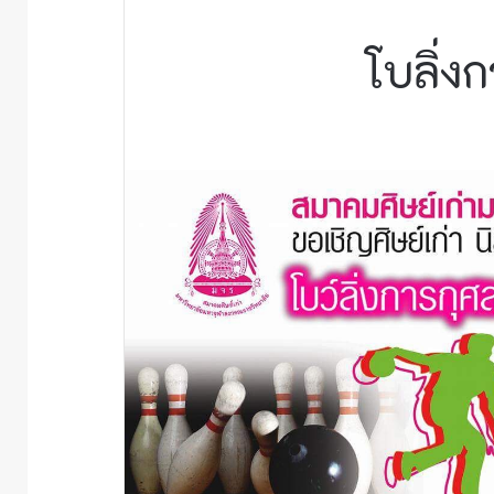
โบลิ่ง