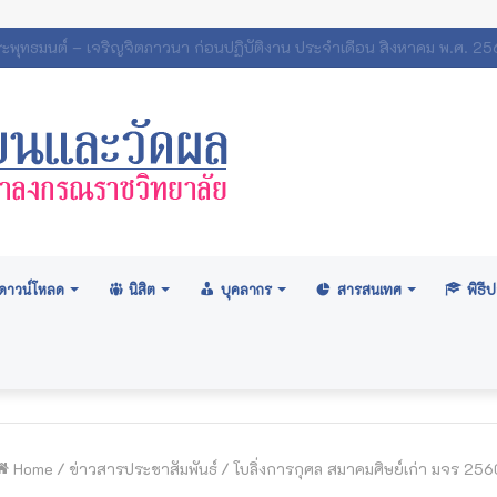
ภามหาวิทยาลัย: อนุมัติปริญญา ระดับปริญญาตรี รุ่นที่ ๗๑ (ครั้งที่ ๒/๒
ดาวน์โหลด
นิสิต
บุคลากร
สารสนเทศ
พิธ
Home
/
ข่าวสารประชาสัมพันธ์
/
โบลิ่งการกุศล สมาคมศิษย์เก่า มจร 256