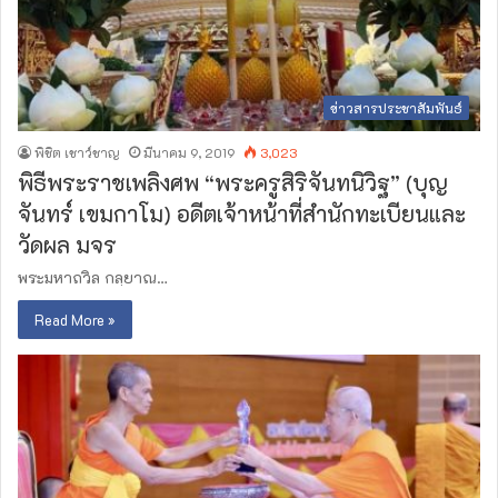
ข่าวสารประชาสัมพันธ์
พิชิต เชาว์ชาญ
มีนาคม 9, 2019
3,023
พิธีพระราชเพลิงศพ “พระครูสิริจันทนิวิฐ” (บุญ
จันทร์ เขมกาโม) อดีตเจ้าหน้าที่สำนักทะเบียนและ
วัดผล มจร
พระมหาถวิล กล​ฺ​ยา​ณ…
Read More »