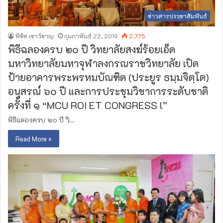
ข่าวสารประชาสัมพันธ์
พิชิต เชาว์ชาญ
กุมภาพันธ์ 22, 2019
2,775
พิธีฉลองครบ ๒๐ ปี วิทยาลัยสงฆ์ร้อยเอ็ด
มหาวิทยาลัยมหาจุฬาลงกรณราชวิทยาลัย เปิด
ป้ายอาคารพระพรหมบัณฑิต (ประยูร ธมฺมจิตฺโต)
อนุสรณ์ ๖๐ ปี และการประชุมวิชาการระดับชาติ
ครั้งที่ ๑ “MCU ROI ET CONGRESS l”
พิธีฉลองครบ ๒๐ ปี วิ…
Read More »