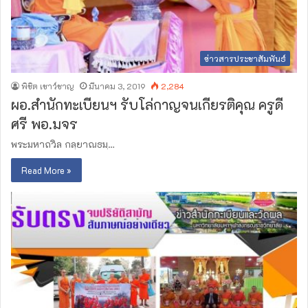
ข่าวสารประชาสัมพันธ์
พิชิต เชาว์ชาญ
มีนาคม 3, 2019
2,284
ผอ.สำนักทะเบียน​ฯ รับโล่กาญจนเกียรติคุณ​ ครูดี
ศรี พอ.มจร
พระมหาถวิล กลฺยาณธมฺ…
Read More »