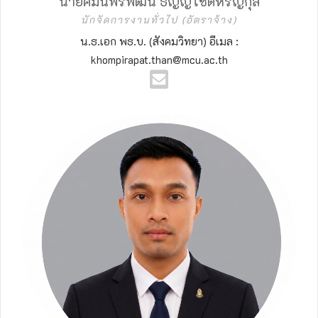
นายคมน์พีรพัฒน์ ธัญญโชติหิรัญกุล
นักจัดการงานทั่วไป (อัตราจ้าง)
น.ธ.เอก พธ.บ. (สังคมวิทยา) อีเมล :
khompirapat.than@mcu.ac.th