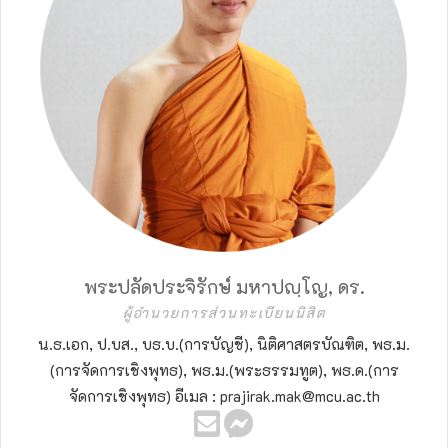
พระปลัดประจิรักษ์ มหาปญฺโญ, ดร.
ผู้อำนวยการส่วนทะเบียนนิสิต
น.ธ.เอก, ป.บส., บธ.บ.(การบัญชี), นิติศาสตรบัณฑิต, พธ.ม.
(การจัดการเชิงพุทธ), พธ.ม.(พระธรรมทูต), พธ.ด.(การ
จัดการเชิงพุทธ) อีเมล : prajirak.mak@mcu.ac.th