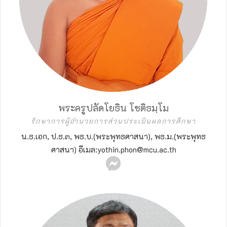
พระครูปลัดโยธิน โชติธมฺโม
รักษาการผู้อำนวยการส่วนประเมินผลการศึกษา
น.ธ.เอก, ป.ธ.๓, พธ.บ.(พระพุทธศาสนา), พธ.ม.(พระพุทธ
ศาสนา) อีเมล:yothin.phon@mcu.ac.th