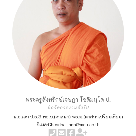
พระครูสังฆรักษ์เจษฎา โชติมนฺโต ป.
นักจัดการงานทั่วไป
น.ธ.เอก ป.ธ.3 พธ.บ.(ศาสนา) พธ.ม.(ศาสนาเปรียบเทียบ)
อีเมล:Chesdha.joon@mcu.ac.th