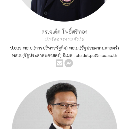
ดร.จเด็ด โพธิ์ศรีทอง
นักจัดการงานทั่วไป
ป.ธ.๗ พธ.บ.(การบริหารรัฐกิจ) พธ.ม.(รัฐประศาสนศาสตร์)
พธ.ด.(รัฐประศาสนศาสตร์) อีเมล : chadet.po@mcu.ac.th