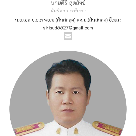
นายศิริ สุดสังข์
นักวิชาการศึกษา
น.ธ.เอก ป.ธ.๓ พธ.บ.(สันสกฤต) ศศ.ม.(สันสกฤต) อีเมล :
sirisud5527@gmail.com