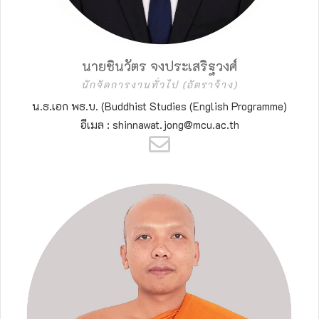
นายชินวัตร จงประเสริฐวงศ์
นักจัดการงานทั่วไป (อัตราจ้าง)
น.ธ.เอก พธ.บ. (Buddhist Studies (English Programme)
อีเมล : shinnawat.jong@mcu.ac.th