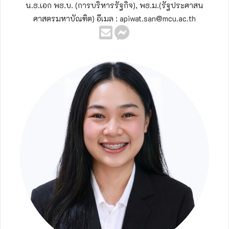
น.ธ.เอก พธ.บ. (การบริหารรัฐกิจ), พธ.ม.(รัฐประศาสน
ศาสตรมหาบัณฑิต) อีเมล : apiwat.san@mcu.ac.th