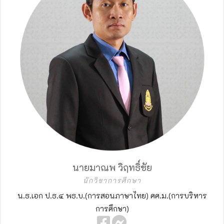
นายมาณพ วิฤทธิ์ชัย
นักวิชาการศึกษา
น.ธ.เอก ป.ธ.๔ พธ.บ.(การสอนภาษาไทย) ศศ.ม.(การบริหาร
การศึกษา)