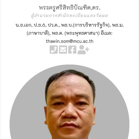
พระครูศรีสิทธิบัณฑิต,ดร.
ผู้อำนวยการสำนักทะเบียนและวัดผล
น.ธ.เอก, ป.ธ.6, ปว.ค., พธ.บ.(การบริหารรัฐกิจ), พธ.ม.
(ภาษาบาลี), พธ.ด. (พระพุทธศาสนา) อีเมล:
thawin.som@mcu.ac.th