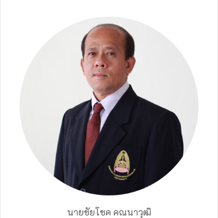
นายชัยโชค คณนาวุฒิ