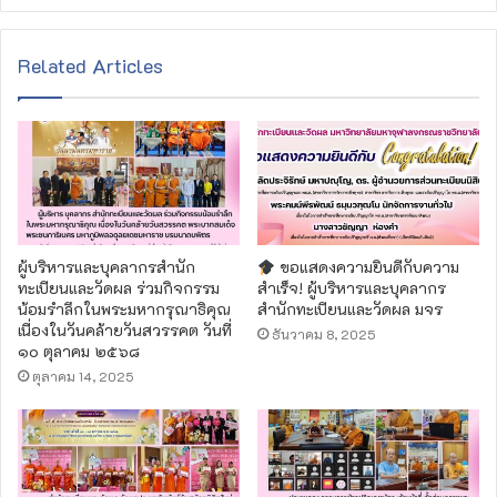
e
b
s
Related Articles
i
t
e
ผู้บริหารและบุคลากรสำนัก
ขอแสดงความยินดีกับความ
ทะเบียนและวัดผล ร่วมกิจกรรม
สำเร็จ! ผู้บริหารและบุคลากร
น้อมรำลึกในพระมหากรุณาธิคุณ
สำนักทะเบียนและวัดผล มจร
เนื่องในวันคล้ายวันสวรรคต วันที่
ธันวาคม 8, 2025
๑๐ ตุลาคม ๒๕๖๘
ตุลาคม 14, 2025