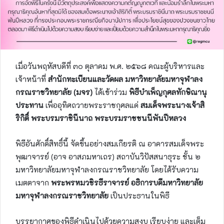
เมื่อวันพฤหัสบดีที่ ๓๐ ตุลาคม พ.ศ. ๒๕๖๘ คณะผู้บริหารและ
เจ้าหน้าที่
สำนักทะเบียนและวัดผล มหาวิทยาลัยมหาจุฬาลง
กรณราชวิทยาลัย (มจร)
ได้เข้าร่วม
พิธีบำเพ็ญกุศลทักษิณานุ
ประทาน
เพื่ออุทิศถวายพระราชกุศลแด่
สมเด็จพระนางเจ้าสิ
ริกิติ์ พระบรมราชินีนาถ พระบรมราชชนนีพันปีหลวง
พิธีอันศักดิ์สิทธิ์นี้ จัดขึ้นอย่างสมเกียรติ ณ อาคารสมเด็จพระ
พุฒาจารย์ (อาจ อาสภมหาเถร) สถาบันวิปัสสนาธุระ ชั้น ๒
มหาวิทยาลัยมหาจุฬาลงกรณราชวิทยาลัย โดยได้รับความ
เมตตาจาก
พระพรหมวชิรธีราจารย์ อธิการบดีมหาวิทยาลัย
มหาจุฬาลงกรณราชวิทยาลัย
เป็นประธานในพิธี
บรรยากาศของพิธีดำเนินไปด้วยความสงบ เรียบง่าย และเต็ม