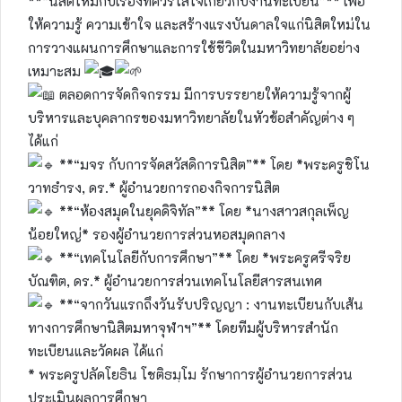
**“นิสิตใหม่กับเรื่องที่ควรใส่ใจเกี่ยวกับงานทะเบียน”** เพื่อ
ให้ความรู้ ความเข้าใจ และสร้างแรงบันดาลใจแก่นิสิตใหม่ใน
การวางแผนการศึกษาและการใช้ชีวิตในมหาวิทยาลัยอย่าง
เหมาะสม
ตลอดการจัดกิจกรรม มีการบรรยายให้ความรู้จากผู้
บริหารและบุคลากรของมหาวิทยาลัยในหัวข้อสำคัญต่าง ๆ
ได้แก่
**“มจร กับการจัดสวัสดิการนิสิต”** โดย *พระครูชิโน
วาทธำรง, ดร.* ผู้อำนวยการกองกิจการนิสิต
**“ห้องสมุดในยุคดิจิทัล”** โดย *นางสาวสกุลเพ็ญ
น้อยใหญ่* รองผู้อำนวยการส่วนหอสมุดกลาง
**“เทคโนโลยีกับการศึกษา”** โดย *พระครูศรีจริย
บัณฑิต, ดร.* ผู้อำนวยการส่วนเทคโนโลยีสารสนเทศ
**“จากวันแรกถึงวันรับปริญญา : งานทะเบียนกับเส้น
ทางการศึกษานิสิตมหาจุฬาฯ”** โดยทีมผู้บริหารสำนัก
ทะเบียนและวัดผล ได้แก่
* พระครูปลัดโยธิน โชติธมฺโม รักษาการผู้อำนวยการส่วน
ประเมินผลการศึกษา