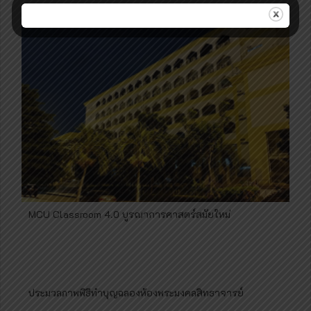
MCU​ Classroom​ 4.0 บูรณาการ​ศาสตร์​สมัยใหม่​
ประมวลภาพพิธีทำบุญฉลองห้องพระมงคลสิทธาจารย์