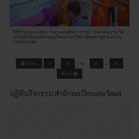
พิธีทำบุญฉลองห้อง “พระมงคลสิทธาจารย์” (หลวงพ่อรวย วัด
ตะโก)​สำนักทะเบียนและวัดผล มหาวิทยาลัยมหาจุฬาลงกรณ
ราชวิทยาลัย
P
…
…
ข่าวใหม่
1
67
68
69
98
o
ข่าวเก่า
s
t
ปฏิทินกิจกรรม สำนักทะเบียนและวัดผล
s
N
a
v