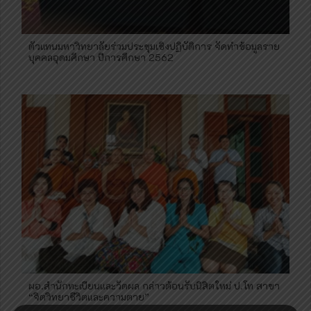
ตัวแทนมหาวิทยาลัยร่วมประชุมเชิงปฏิบัติการ​ จัดทำข้อมูล​ราย
บุคคล​อุดมศึกษา​ ปีการศึกษา​ 2562​
ผอ.สำนัก​ทะเบียน​และวัดผล​ กล่าวต้อนรับนิสิตใหม่ ป.โท สาขา
“จิตวิทยา​ชีวิตและความตาย”