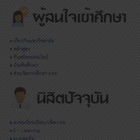
♦
เกี่ยวกับมหาวิทยาลัย
♦ หลักสูตร
♦ รับสมัครออนไลน์
♦ บัณฑิตศึกษา
♦ ส่วนจัดการศึกษา มจร.
♠ ลงทะเบียนเรียน/เช็คเกรด
♠ E – Learning
♠ แบบฟอร์ม