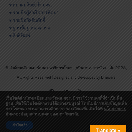
♥ สมาคมศิษย์เก่า มจร.
♥ รายชื่อผู้สำเร็จการศึกษา
♥ รายชื่อกิตติมศักดิ์
♥ ฐานข้อมูลกองกลาง
♥ สิ่งตีพิมพ์
© สำนักทะเบียนและวัดผล มหาวิทยาลัยมหาจุฬาลงกรณราชวิทยาลัย 2026,
All Rights Reserved | Designed and Developed by Dhawara
Facebook
Twitter
RSS
เว็บไซต์สำนักทะเบียนและวัดผล มจร. มีการใช้งานคุกกี้ที่จำเป็นพื้น
ฐาน เพื่อให้เว็บไซต์ทำงานได้อย่างสมบูรณ์ โดยไม่มีการเก็บข้อมูลเพื่อ
การโฆษณา ท่านสามารถศึกษารายละเอียดเพิ่มเติมได้ที่
นโยบายการ
คุ้มครองข้อมูลส่วนบุคคลของมหาวิทยาลัย
เข้าใจแล้ว
Translate »