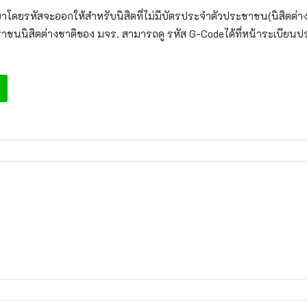
กษาโดยรหัสจะออกให้สำหรับนิสิตที่ไม่มีบัตรประจำตัวประชาชน(นิสิตต่างชาต
าชนนิสิตต่างชาติของ มจร. สามารถดู รหัส G-Codeได้ที่หน้าระเบียนป
e