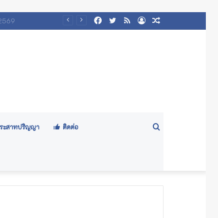
Facebook
Twitter
RSS
Log
Random
/๒๕๖๙)
In
Article
Search
ีประสาทปริญญา
ติดต่อ
for