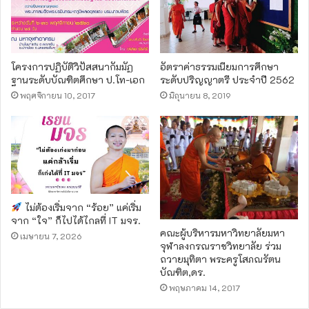
โครงการปฏิบัติวิปัสสนากัมมัฏ
อัตราค่าธรรมเนียมการศึกษา
ฐานระดับบัณฑิตศึกษา ป.โท-เอก
ระดับปริญญาตรี ประจำปี 2562
พฤศจิกายน 10, 2017
มิถุนายน 8, 2019
ไม่ต้องเริ่มจาก “ร้อย” แค่เริ่ม
จาก “ใจ” ก็ไปได้ไกลที่ IT มจร.
คณะผู้บริหารมหาวิทยาลัยมหา
เมษายน 7, 2026
จุฬาลงกรณราชวิทยาลัย ร่วม
ถวายมุทิตา พระครูโสภณรัตน
บัณฑิต,ดร.
พฤษภาคม 14, 2017