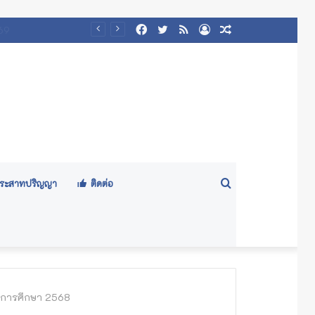
Facebook
Twitter
RSS
Log
Random
๕๖๙)
In
Article
Search
ีประสาทปริญญา
ติดต่อ
for
ปีการศึกษา 2568