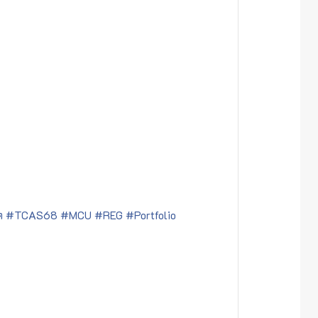
ต
#TCAS68
#MCU
#REG
#Portfolio