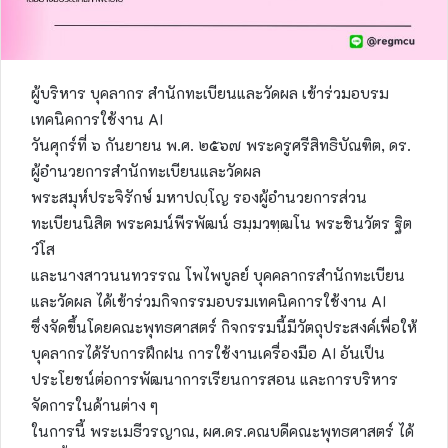
ผู้บริหาร บุคลากร สำนักทะเบียนและวัดผล เข้าร่วมอบรม
เทคนิคการใช้งาน AI
วันศุกร์ที่ ๖ กันยายน พ.ศ. ๒๕๖๗ พระครูศรีสิทธิบัณฑิต, ดร.
ผู้อำนวยการสำนักทะเบียนและวัดผล
พระสมุห์ประจิรักษ์ มหาปญฺโญ รองผู้อำนวยการส่วน
ทะเบียนนิสิต พระคมน์พีรพัฒน์ ธมฺมวฑฺฒโน พระชินวัตร ฐิต
วํโส
และนางสาวนนทวรรณ โพไพบูลย์ บุคคลากรสำนักทะเบียน
และวัดผล ได้เข้าร่วมกิจกรรมอบรมเทคนิคการใช้งาน AI
ซึ่งจัดขึ้นโดยคณะพุทธศาสตร์ กิจกรรมนี้มีวัตถุประสงค์เพื่อให้
บุคลากรได้รับการฝึกฝน การใช้งานเครื่องมือ AI อันเป็น
ประโยชน์ต่อการพัฒนาการเรียนการสอน และการบริหาร
จัดการในด้านต่าง ๆ
ในการนี้ พระเมธีวรญาณ, ผศ.ดร.คณบดีคณะพุทธศาสตร์ ได้