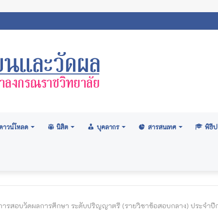
ภามหาวิทยาลัย: อนุมัติปริญญา ระดับปริญญาตรี รุ่นที่ ๗๑ (ครั้งที่ ๒/๒
ดาวน์โหลด
นิสิต
บุคลากร
สารสนเทศ
พิธ
รสอบวัดผลการศึกษา ระดับปริญญาตรี (รายวิชาข้อสอบกลาง) ประจำปีการศ