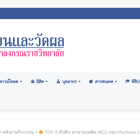
ภามหาวิทยาลัย: อนุมัติปริญญา ระดับปริญญาตรี รุ่นที่ ๗๑ (ครั้งที่ ๒/๒
ดาวน์โหลด
นิสิต
บุคลากร
สารสนเทศ
พิธ
/
คลังภาพกิจกรรม
/
TOP 5 ตัวตึง! สาขายอดฮิต MCU รอบ Portfolio