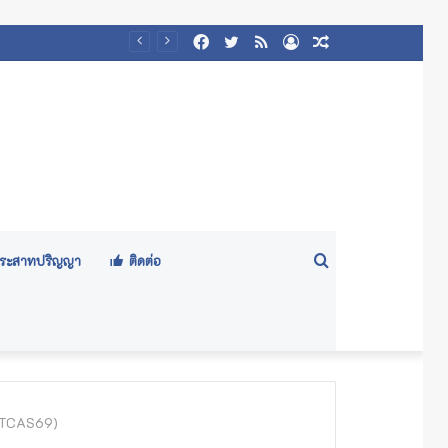
Facebook
Twitter
RSS
Log
Random
๕๖๙)
In
Article
Search
ีประสาทปริญญา
ติดต่อ
for
 (TCAS69)