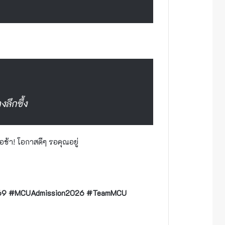
ลึกซึ้ง
รอช้า! โอกาสดีๆ รอคุณอยู่
Dek69 #MCUAdmission2026 #TeamMCU