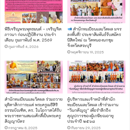
พิธีเจริญพระพุทธมนต์ – เจริญจิต
สำนักทะเบียนและวัดผล มจร
ภาวนา ก่อนปฏิบัติงาน ประจำ
ลงพื้นที่! ประชาสัมพันธ์รับสมัคร
เดือน กุมภาพันธ์ พ.ศ. 2569
นิสิตใหม่ ณ วัดหนองนกชุม
จังหวัดสระบุรี
กุมภาพันธ์ 4, 2026
พฤศจิกายน 19, 2025
สำนักทะเบียนและวัดผล ร่วมถวาย
ผู้บริหารและเจ้าหน้าที่สำนัก
มุทิตาสักการะแด่ พระครูเมธีสิริ
ทะเบียนและวัดผล เข้าร่วมงาน
ธรรมบัณฑิต, ดร. ในโอกาสได้รับ
“วันกตัญญู” เพื่อรำลึกถึง
พระราชทานสมณศักดิ์เป็นพระครู
คุณูปการของผู้เกษียณอายุ
สัญญาบัตร
ประจำปี ๒๕๖๘
กรกฎาคม 8, 2025
กันยายน 29, 2025