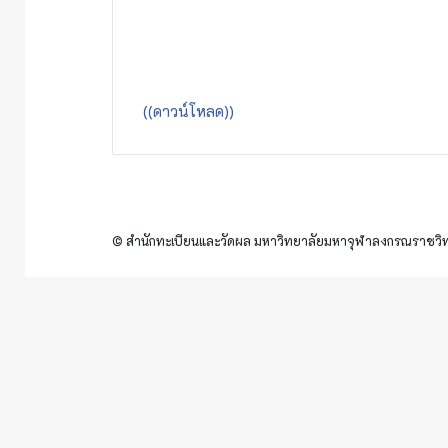
((ดาวน์โหลด))
© สำนักทะเบียนและวัดผล มหาวิทยาลัยมหาจุฬาลงกรณราชวิทย