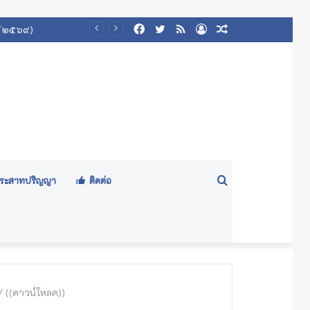
Facebook
Twitter
RSS
Log
Random
 ๒/๒๕๖๙)
In
Article
Search
ีประสาทปริญญา
ติดต่อ
for
/
((ดาวน์โหลด))