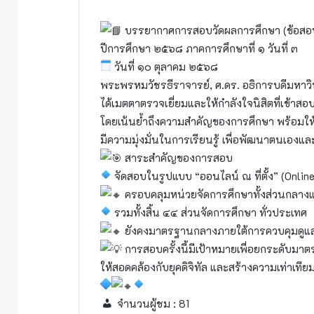
บรรยากาศการสอบวัดผลการศึกษา (ข้อสอ
ปีการศึกษา ๒๕๖๘ ภาคการศึกษาที่ ๑ วันที่ ๓
วันที่ ๑๐ ตุลาคม ๒๕๖๘
พระพรหมวัชรธีราจารย์, ศ.ดร. อธิการบดีมหา
ได้เมตตาตรวจเยี่ยมและให้กำลังใจนิสิตที่เข้า
โดยเน้นย้ำถึงความสำคัญของการศึกษา พร้อมให้โ
มีความมุ่งมั่นในการเรียนรู้ เพื่อพัฒนาตนเองแ
สาระสำคัญของการสอบ
จัดสอบในรูปแบบ “ออนไลน์ ณ ที่ตั้ง” (Online
ครอบคลุมหน่วยจัดการศึกษาทั้งส่วนกลางแ
รวมทั้งสิ้น ๔๔ ส่วนจัดการศึกษา ทั่วประเทศ
ยังคงมาตรฐานกลางภายใต้การควบคุมดูแล
การสอบครั้งนี้มีเป้าหมายเพื่อยกระดับม
ให้สอดคล้องกับยุคดิจิทัล และสร้างความเท่าเทีย
จำนวนผู้ชม :
81