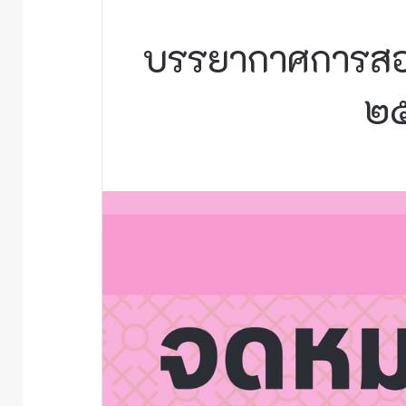
บรรยากาศการสอบ
๒๕