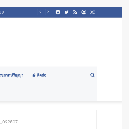
Facebook
Twitter
RSS
Log
Random
569
In
Article
Search
ีประสาทปริญญา
ติดต่อ
for
4_092507