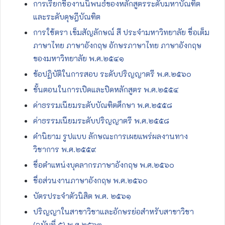
การเรียกชื่องานนิพนธ์ของหลักสูตรระดับมหาบัณฑิต
และระดับดุษฎีบัณฑิต
การใช้ตรา เข็มสัญลักษณ์ สี ประจำมหาวิทยาลัย ชื่อเต็ม
ภาษาไทย ภาษาอังกฤษ อักษรภาษาไทย ภาษาอังกฤษ
ของมหาวิทยาลัย พ.ศ.๒๕๔๑
ข้อปฏิบัติในการสอบ ระดับปริญญาตรี พ.ศ.๒๕๖๐
ขั้นตอนในการเปิดและปิดหลักสูตร พ.ศ.๒๕๕๔
ค่าธรรมเนียมระดับบัณฑิตศึกษา พ.ศ.๒๕๕๘
ค่าธรรมเนียมระดับปริญญาตรี พ.ศ.๒๕๕๘
คำนิยาม รูปแบบ ลักษณะการเผยแพร่ผลงานทาง
วิชาการ พ.ศ.๒๕๕๙
ชื่อตำแหน่งบุคลากรภาษาอังกฤษ พ.ศ.๒๕๖๐
ชื่อส่วนงานภาษาอังกฤษ พ.ศ.๒๕๖๐
บัตรประจำตัวนิสิต พ.ศ. ๒๕๖๑
ปริญญาในสาขาวิชาและอักษรย่อสำหรับสาขาวิชา
(ฉบับที่ ๕) พ.ศ.๒๕๖๓