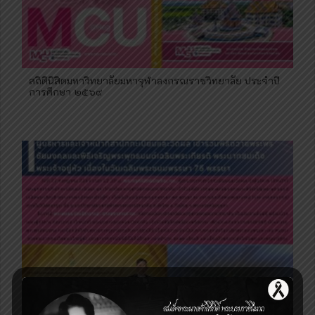
สถิตินิสิตมหาวิทยาลัยมหาจุฬาลงกรณราชวิทยาลัย ประจำปี
การศึกษา ๒๕๖๙