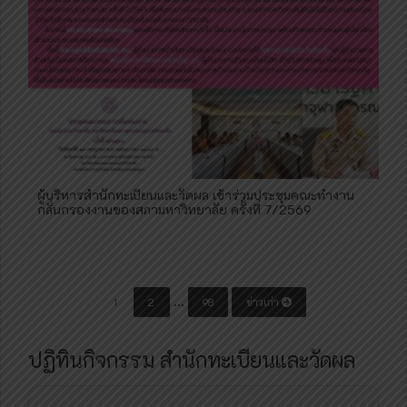
ผู้บริหารสำนักทะเบียนและวัดผล เข้าร่วมประชุมคณะทำงาน
กลั่นกรองงานของสภามหาวิทยาลัย ครั้งที่ 7/2569
P
…
1
2
98
ข่าวเก่า
o
s
ปฏิทินกิจกรรม สำนักทะเบียนและวัดผล
t