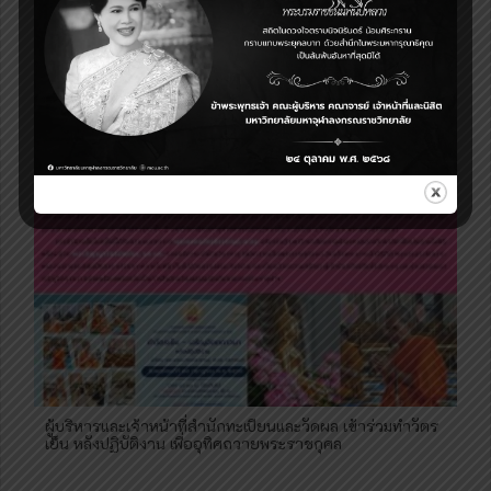
ผู้บริหารและเจ้าหน้าที่สำนักทะเบียนและวัดผล เข้าร่วมพิธี
ถวายพระพรชัยมงคลและพิธีเจริญพระพุทธมนต์เฉลิมพระเกียรติ
พระบาทสมเด็จพระเจ้าอยู่หัว เนื่องในวันเฉลิมพระชนมพรรษา
75 พรรษา
ผู้บริหารและเจ้าหน้าที่สำนักทะเบียนและวัดผล เข้าร่วมทำวัตร
เย็น หลังปฏิบัติงาน เพื่ออุทิศถวายพระราชกุศล