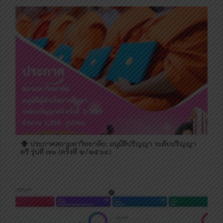
ประกาศสภามหาวิทยาลัย: อนุมัติปริญญา ระดับปริญญา
ตรี รุ่นที่ ๗๑ (ครั้งที่ ๒/๒๕๖๙)