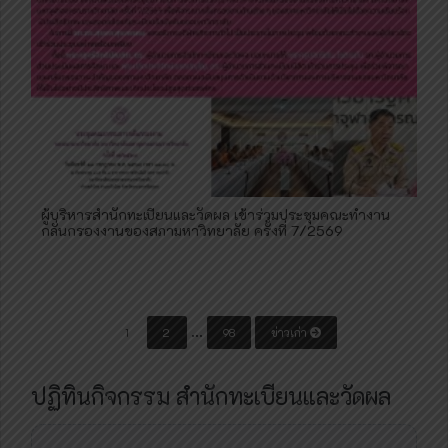
ผู้บริหารสำนักทะเบียนและวัดผล เข้าร่วมประชุมคณะทำงาน
กลั่นกรองงานของสภามหาวิทยาลัย ครั้งที่ 7/2569
P
…
1
2
98
ข่าวเก่า
o
s
ปฏิทินกิจกรรม สำนักทะเบียนและวัดผล
t