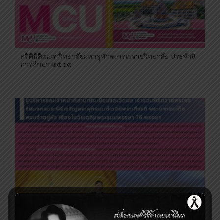
สถิตินิสิตมหาวิทยาลัยมหาจุฬาลงกรณราชวิทยาลัย ประจำปี
การศึกษา ๒๕๖๙