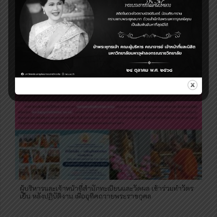
ผู้บริหารและเจ้าหน้าที่สำนักทะเบียนและวัดผล เข้าร่วมพิธี
ถวายพระพรชัยมงคลและพิธีเจริญพระพุทธมนต์เฉลิมพระเกียรติ
พระบาทสมเด็จพระเจ้าอยู่หัว เนื่องในวันเฉลิมพระชนมพรรษา
75 พรรษา
ผู้บริหารและเจ้าหน้าที่สำนักทะเบียนและวัดผล เข้าร่วมทำวัตร
เย็น หลังปฏิบัติงาน เพื่ออุทิศถวายพระราชกุศล