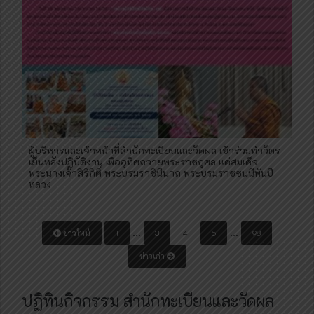
ผู้บริหารและเจ้าหน้าที่สำนักทะเบียนและวัดผล เข้าร่วมทำวัตร
เย็นหลังปฏิบัติงาน เพื่ออุทิศถวายพระราชกุศล แด่สมเด็จ
พระนางเจ้าสิริกิติ์ พระบรมราชินีนาถ พระบรมราชชนนีพันปี
หลวง
P
…
…
ข่าวใหม่
1
3
4
5
98
o
ข่าวเก่า
s
t
ปฏิทินกิจกรรม สำนักทะเบียนและวัดผล