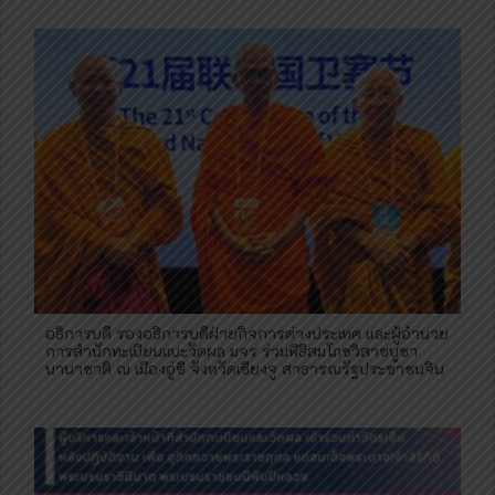
อธิการบดี รองอธิการบดีฝ่ายกิจการต่างประเทศ และผู้อำนวย
การสำนักทะเบียนแบะวัดผล มจร ร่วมพิธีสมโภชวิสาขบูชา
นานาชาติ ณ เมืองอู่ซี จังหวัดเซียงจู สาธารณรัฐประชาชนจีน