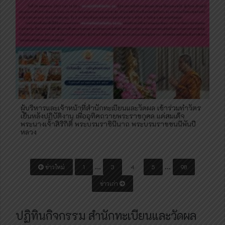
ผู้บริหารและเจ้าหน้าที่สำนักทะเบียนและวัดผล เข้าร่วมทำวัตร
เย็นหลังปฏิบัติงาน เพื่ออุทิศถวายพระราชกุศล แด่สมเด็จ
พระนางเจ้าสิริกิติ์ พระบรมราชินีนาถ พระบรมราชชนนีพันปี
หลวง
P
…
…
ข่าวใหม่
1
3
4
5
98
o
ข่าวเก่า
s
t
ปฏิทินกิจกรรม สำนักทะเบียนและวัดผล