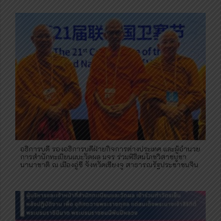
อธิการบดี รองอธิการบดีฝ่ายกิจการต่างประเทศ และผู้อำนวย
การสำนักทะเบียนแบะวัดผล มจร ร่วมพิธีสมโภชวิสาขบูชา
นานาชาติ ณ เมืองอู่ซี จังหวัดเซียงจู สาธารณรัฐประชาชนจีน