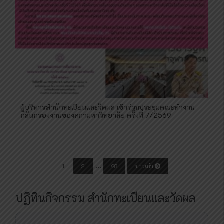
ผู้บริหารสำนักทะเบียนและวัดผล เข้าร่วมประชุมคณะทำงาน
กลั่นกรองงานของสภามหาวิทยาลัย ครั้งที่ 7/2569
P
…
1
2
98
ข่าวเก่า
o
s
ปฏิทินกิจกรรม สำนักทะเบียนและวัดผล
t