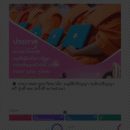
ประกาศสภามหาวิทยาลัย: อนุมัติปริญญา ระดับปริญญา
ตรี รุ่นที่ ๗๑ (ครั้งที่ ๒/๒๕๖๙)