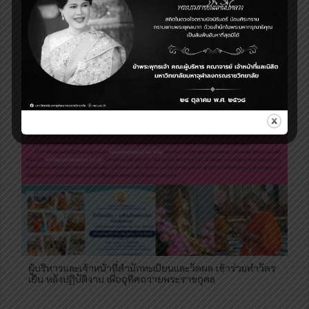
ผู้บริหารและเจ้าหน้าที่สำนักทะเบียนและวัดผล เข้าร่วมพิธี
ถวายพระพรชัยมงคลและพิธีเจริญพระพุทธมนต์เฉลิมพระเกียรติ
พระบาทสมเด็จพระเจ้าอยู่หัว เนื่องในวันเฉลิมพระชนมพรรษา
75 พรรษา
ผู้บริหารและเจ้าหน้าที่สำนักทะเบียนและวัดผล เข้าร่วมทำวัตร
เย็น หลังปฏิบัติงาน เพื่ออุทิศถวายพระราชกุศล