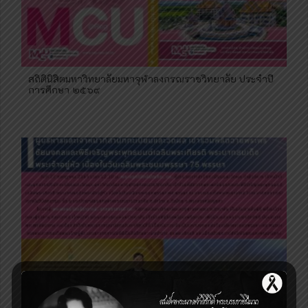
สถิตินิสิตมหาวิทยาลัยมหาจุฬาลงกรณราชวิทยาลัย ประจำปี
การศึกษา ๒๕๖๙