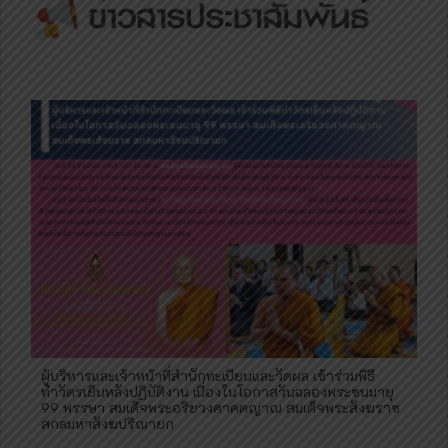
ผู้บริหารและเจ้าหน้าที่สำนักทะเบียนและวัดผล เข้าร่วมพิธี
ทำวัตรเย็นหลังปฏิบัติงาน เนื่องในโอกาสวันฉลองพระชนมายุ
99 พรรษา สมเด็จพระอริยวงศาคตญาณ สมเด็จพระสังฆราช
สกลมหาสังฆปริณายก