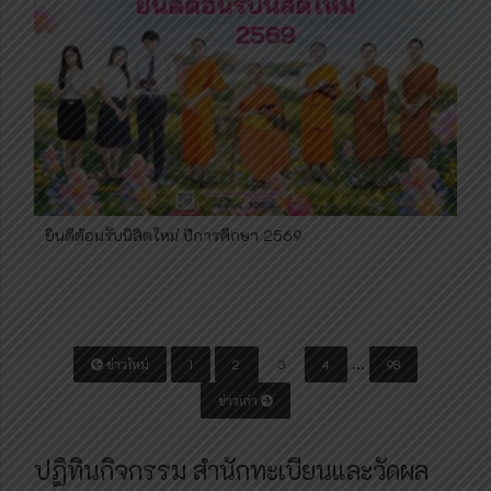
ยินดีต้อนรับนิสิตใหม่ ปีการศึกษา 2569
P
…
ข่าวใหม่
1
2
3
4
98
o
ข่าวเก่า
s
t
ปฏิทินกิจกรรม สำนักทะเบียนและวัดผล