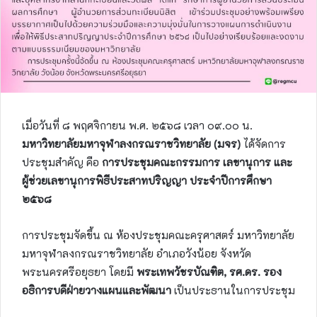
เมื่อวันที่ ๘ พฤศจิกายน พ.ศ. ๒๕๖๘ เวลา ๐๙.๐๐ น.
มหาวิทยาลัยมหาจุฬาลงกรณราชวิทยาลัย (มจร)
ได้จัดการ
ประชุมสำคัญ คือ
การประชุมคณะกรรมการ เลขานุการ และ
ผู้ช่วยเลขานุการพิธีประสาทปริญญา ประจำปีการศึกษา
๒๕๖๘
การประชุมจัดขึ้น ณ ห้องประชุมคณะครุศาสตร์ มหาวิทยาลัย
มหาจุฬาลงกรณราชวิทยาลัย อำเภอวังน้อย จังหวัด
พระนครศรีอยุธยา โดยมี
พระเทพวัชรบัณฑิต, รศ.ดร. รอง
อธิการบดีฝ่ายวางแผนและพัฒนา
เป็นประธานในการประชุม