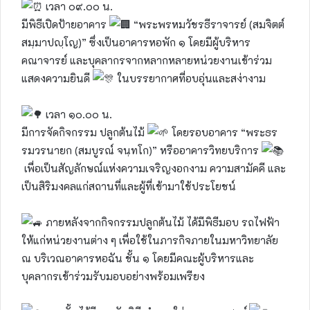
เวลา ๐๙.๐๐ น.
มีพิธีเปิดป้ายอาคาร
“พระพรหมวัชรธีราจารย์ (สมจิตต์
สมฺมาปญฺโญ)” ซึ่งเป็นอาคารหอพัก ๑ โดยมีผู้บริหาร
คณาจารย์ และบุคลากรจากหลากหลายหน่วยงานเข้าร่วม
แสดงความยินดี
ในบรรยากาศที่อบอุ่นและสง่างาม
เวลา ๑๐.๐๐ น.
มีการจัดกิจกรรม ปลูกต้นไม้
โดยรอบอาคาร “พระธร
รมวรนายก (สมบูรณ์ จนฺทโก)” หรืออาคารวิทยบริการ
เพื่อเป็นสัญลักษณ์แห่งความเจริญงอกงาม ความสามัคคี และ
เป็นสิริมงคลแก่สถานที่และผู้ที่เข้ามาใช้ประโยชน์
ภายหลังจากกิจกรรมปลูกต้นไม้ ได้มีพิธีมอบ รถไฟฟ้า
ให้แก่หน่วยงานต่าง ๆ เพื่อใช้ในภารกิจภายในมหาวิทยาลัย
ณ บริเวณอาคารหอฉัน ชั้น ๑ โดยมีคณะผู้บริหารและ
บุคลากรเข้าร่วมรับมอบอย่างพร้อมเพรียง