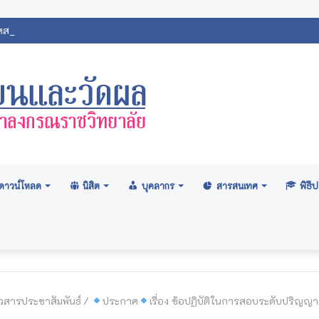
ภามหาวิทยาลัย: อนุมัติปริญญา ระดับปริญญาตรี รุ่นที่ ๗๑ (ครั้งที่ ๒/๒
ดาวน์โหลด
นิสิต
บุคลากร
สารสนเทศ
พิธ
าวสารประชาสัมพันธ์
/
ประกาศ
เรื่อง ข้อปฏิบัติในการสอบระดับปริญญ