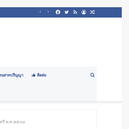
Facebook
Twitter
RSS
Log
Random
๕๖๙)
In
Article
Search
ีประสาทปริญญา
ติดต่อ
for
าตรี พ.ศ.๒๕๖๘