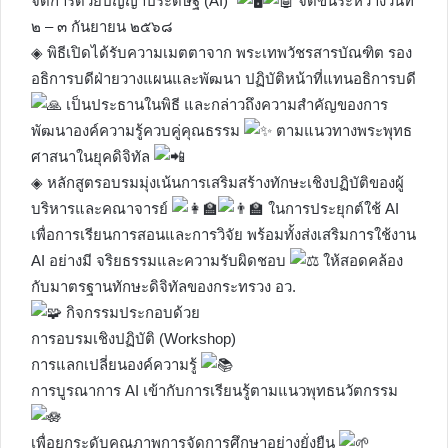
จัดการด้วยปัญญาประดิษฐ์ (AI)”
จัดขึ้นระหว่างวันที่
๒ – ๓ กันยายน ๒๕๖๘
◈ พิธีเปิดได้รับความเมตตาจาก พระเทพวัชรสารบัณฑิต รอง
อธิการบดีฝ่ายวางแผนและพัฒนา ปฏิบัติหน้าที่แทนอธิการบดี
เป็นประธานในพิธี และกล่าวถึงความสำคัญของการ
พัฒนาองค์ความรู้ควบคู่คุณธรรม
ตามแนวทางพระพุทธ
ศาสนาในยุคดิจิทัล
◈ หลักสูตรอบรมมุ่งเน้นการเสริมสร้างทักษะเชิงปฏิบัติของผู้
บริหารและคณาจารย์
ในการประยุกต์ใช้ AI
เพื่อการเรียนการสอนและการวิจัย พร้อมทั้งส่งเสริมการใช้งาน
AI อย่างมี จริยธรรมและความรับผิดชอบ
ให้สอดคล้อง
กับมาตรฐานทักษะดิจิทัลของกระทรวง อว.
กิจกรรมประกอบด้วย
การอบรมเชิงปฏิบัติ (Workshop)
การแลกเปลี่ยนองค์ความรู้
การบูรณาการ AI เข้ากับการเรียนรู้ตามแนวพุทธนวัตกรรม
เพื่อยกระดับคุณภาพการจัดการศึกษาอย่างยั่งยืน