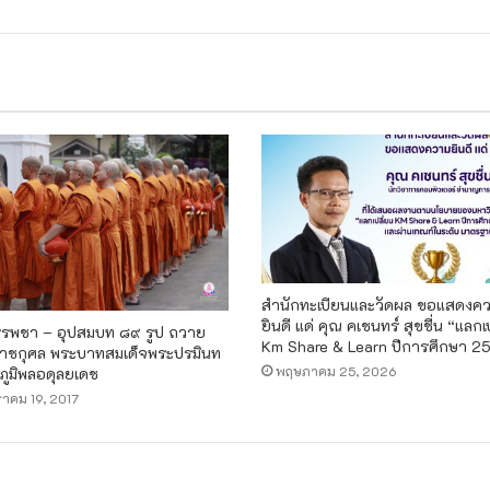
สำนักทะเบียนและวัดผล ขอแสดงค
ยินดี แด่ คุณ คเชนทร์ สุขชื่น “แลกเ
บรรพชา – อุปสมบท ๘๙ รูป ถวาย
Km Share & Learn ปีการศึกษา 2
าชกุศล พระบาทสมเด็จพระปรมินท
พฤษภาคม 25, 2026
ภูมิพลอดุลยเดช
าคม 19, 2017