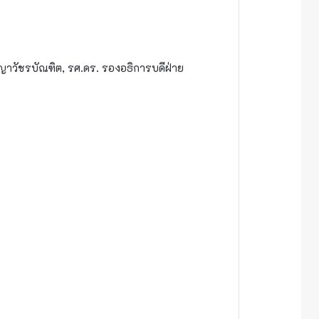
วัชรบัณฑิต, รศ.ดร. รองอธิการบดีฝ่าย