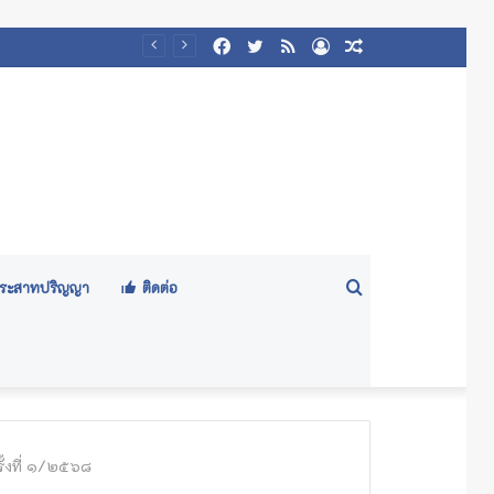
Facebook
Twitter
RSS
Log
Random
In
Article
Search
ีประสาทปริญญา
ติดต่อ
for
้งที่ ๑/๒๕๖๘