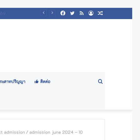
Facebook
Twitter
RSS
Log
Random
๕๖๙)
In
Article
Search
ีประสาทปริญญา
ติดต่อ
for
ect admission
/
admission june 2024 – 10