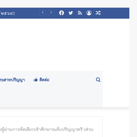
Facebook
Twitter
RSS
Log
Random
 ๒/๒๕๖๙)
In
Article
Search
ีประสาทปริญญา
ติดต่อ
for
ผู้ผ่านการคัดเลือกเข้าศึกษาระดับปริญญาตรี (ส่วน