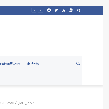
Facebook
Twitter
RSS
Log
Random
In
Article
Search
ีประสาทปริญญา
ติดต่อ
for
พ.ศ. 2561
/
_MG_1657